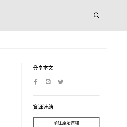
分享本文
資源連結
前往原始連結