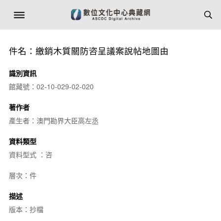
件名：繳銷木質關防咨呈議案說帖地圖由
識別資訊
館藏號：02-10-029-02-020
著作者
產生者：澳門勘界大臣高左丞
資料類型
資料型式 ：咨
層次：件
描述
版本：抄檔