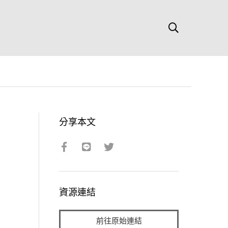
分享本文
資源連結
前往原始連結