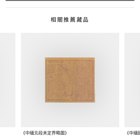
相關推薦藏品
《中緬北段未定界略圖》
《中緬