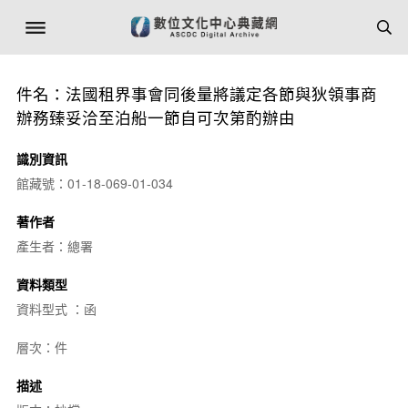
件名：法國租界事會同後量將議定各節與狄領事商
辦務臻妥洽至泊船一節自可次第酌辦由
識別資訊
館藏號：01-18-069-01-034
著作者
產生者：總署
資料類型
資料型式 ：函
層次：件
描述