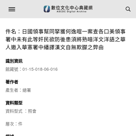
件名：日國領事幫同拏獲何逸暄一案查各口美領事
署中未有此等奸民欲防後患須將熟暗洋文洋語之華
人邀入華憲署中繙譯漢文自無欺朦之弊由
識別資訊
館藏號：01-15-018-06-016
著作者
產生者：總署
資料類型
資料型式 ：照會
層次：件