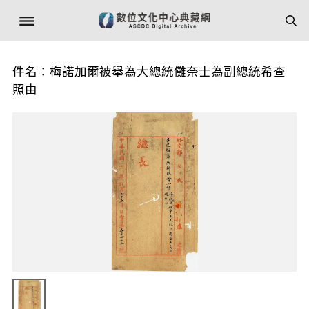
件名：梅諾加爾被舉為大總統儺奈士為副總統希查
照由