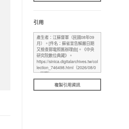
引用
複製引用資訊