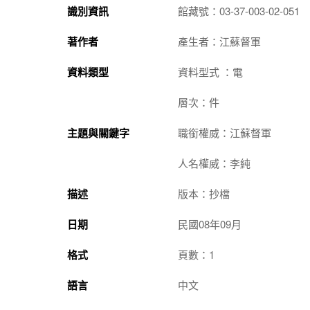
識別資訊
館藏號：03-37-003-02-051
著作者
產生者：江蘇督軍
資料類型
資料型式 ：電
層次：件
主題與關鍵字
職銜權威：江蘇督軍
人名權威：李純
描述
版本：抄檔
日期
民國08年09月
格式
頁數：1
語言
中文