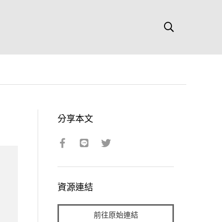
分享本文
資源連結
前往原始連結