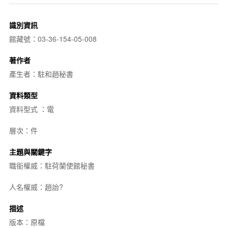
識別資訊
館藏號：03-36-154-05-008
著作者
產生者：駐和趙秘書
資料類型
資料型式 ：電
層次：件
主題與關鍵字
職銜權威：駐荷蘭使館秘書
人名權威：趙詒?
描述
版本：原檔