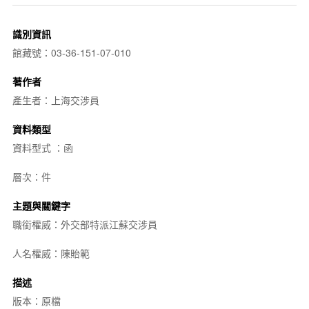
識別資訊
館藏號：03-36-151-07-010
著作者
產生者：上海交涉員
資料類型
資料型式 ：函
層次：件
主題與關鍵字
職銜權威：外交部特派江蘇交涉員
人名權威：陳貽範
描述
版本：原檔