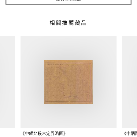
相關推薦藏品
《中緬北段未定界略圖》
《中緬