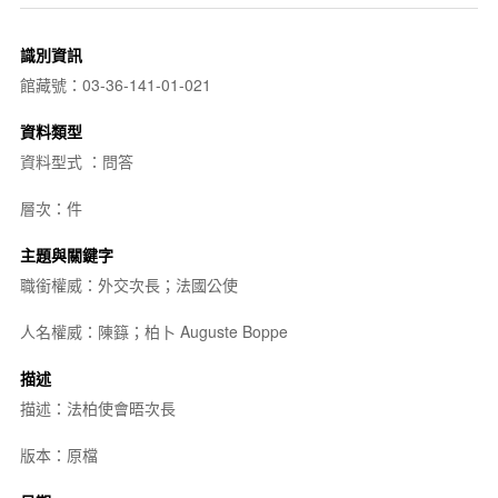
識別資訊
館藏號：03-36-141-01-021
資料類型
資料型式 ：問答
層次：件
主題與關鍵字
職銜權威：外交次長；法國公使
人名權威：陳籙；柏卜 Auguste Boppe
描述
描述：法柏使會晤次長
版本：原檔