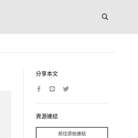
分享本文
資源連結
前往原始連結