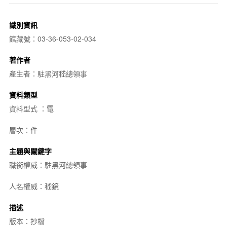
識別資訊
館藏號：03-36-053-02-034
著作者
產生者：駐黑河嵇總領事
資料類型
資料型式 ：電
層次：件
主題與關鍵字
職銜權威：駐黑河總領事
人名權威：嵇鏡
描述
版本：抄檔