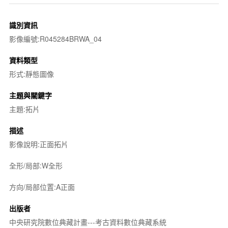
識別資訊
影像編號:R045284BRWA_04
資料類型
形式:靜態圖像
主題與關鍵字
主題:拓片
描述
影像說明:正面拓片
全形/局部:W全形
方向/局部位置:A正面
出版者
中央研究院數位典藏計畫---考古資料數位典藏系統