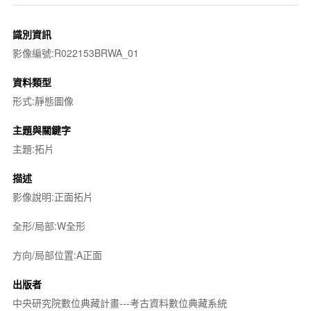
識別資訊
影像編號:R022153BRWA_01
資料類型
形式:靜態圖像
主題與關鍵字
主題:拓片
描述
影像說明:正面拓片
全形/局部:W全形
方向/局部位置:A正面
出版者
中央研究院數位典藏計畫---考古資料數位典藏系統