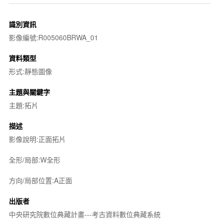
識別資訊
影像編號:R005060BRWA_01
資料類型
形式:靜態圖像
主題與關鍵字
主題:拓片
描述
影像說明:正面拓片
全形/局部:W全形
方向/局部位置:A正面
出版者
中央研究院數位典藏計畫---考古資料數位典藏系統