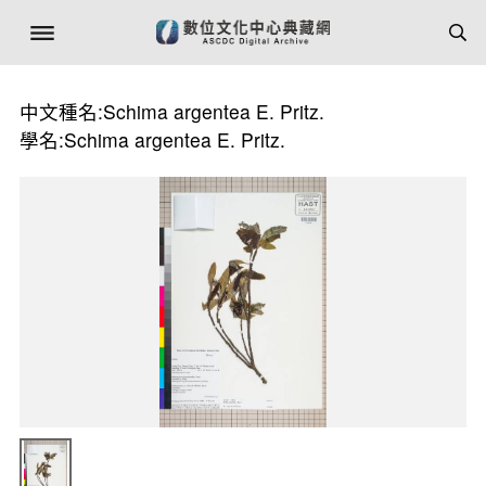
中文種名:Schima argentea E. Pritz.
學名:Schima argentea E. Pritz.