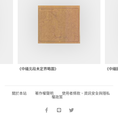
《中緬北段未定界略圖》
《中緬
關於本站
著作權聲明
使用者條款、資訊安全與隱私
權政策