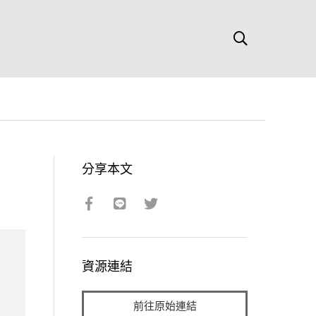
分享本文
資源連結
前往原始連結