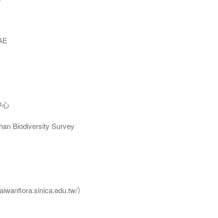
AE
中心
Biodiversity Survey
flora.sinica.edu.tw/）