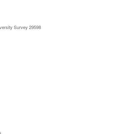
ersity Survey 29598
s