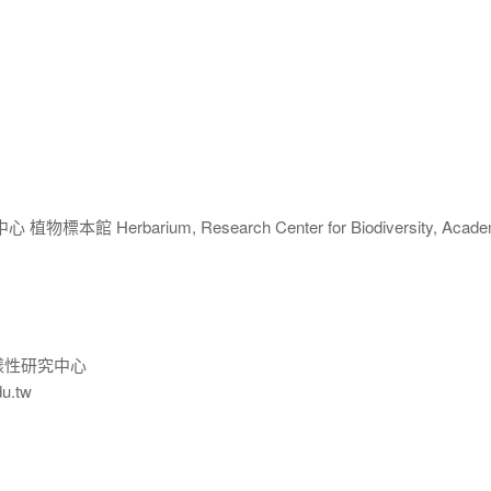
 Herbarium, Research Center for Biodiversity, Acade
樣性研究中心
du.tw