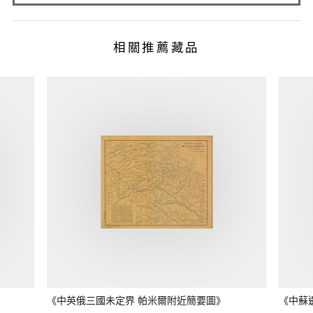
相關推薦藏品
《中英俄三國未定界 帕米爾附近簡要圖》
《中蘇