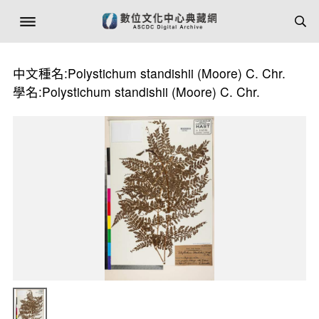
中文種名:Polystichum standishii (Moore) C. Chr.
學名:Polystichum standishii (Moore) C. Chr.