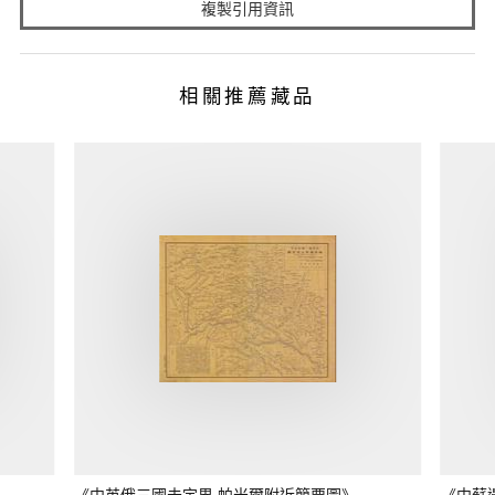
複製引用資訊
相關推薦藏品
《中英俄三國未定界 帕米爾附近簡要圖》
《中蘇