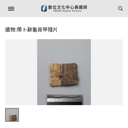
遺物:帶卜辭龜背甲殘片