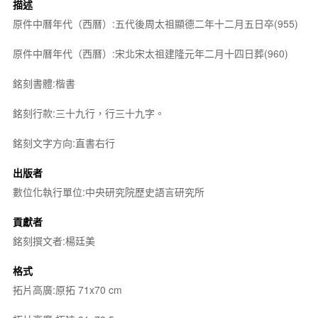
描述
原件中曆年代（西曆）:五代後周太祖顯德二年十二月五日卒(955)
原件中曆年代（西曆）:宋北宋太祖建隆元年二月十四日葬(960)
銘刻書體:楷書
銘刻行款:三十九行，行三十九字。
銘刻文字方向:直書右行
出版者
數位化執行單位:中央研究院歷史語言研究所
貢獻者
銘刻撰文者:楊廷美
格式
拓片高廣:原拓 71x70 cm