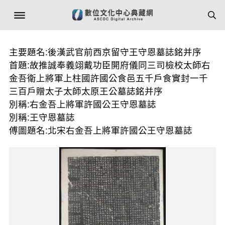
主要題名:後漢武官前西京留守王守恩墓誌銘并序
首題:故推誠奉義翊戴功臣開府儀同三司檢校太師右
金吾衛上將軍上柱國許國公食邑五千戶食實封一千
三百戶贈太子太師太原王公墓誌銘并序
別稱:右金吾上將軍許國公王守恩墓誌
別稱:王守恩墓誌
傅圖題名:北宋右金吾上將軍許國公王守恩墓誌