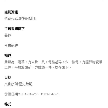
識別資訊
遺跡代碼:SYF04M16
主題與關鍵字
墓葬
考古遺跡
描述
此墓為一隋墓，有人骨一具，骨骼甚碎，少一肱骨。有隨葬物瓷罐
二件，平放於頭前，方鐵鏡一件，枕在頭下。
日期
文化序列:歷史時期
發掘日期:1931-04-25 ~ 1931-04-25
格式