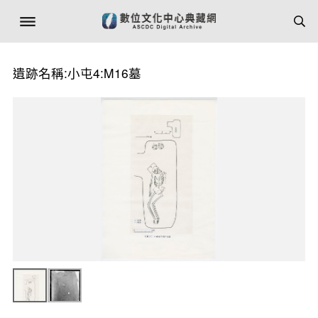
遺跡名稱:小屯4:M16墓