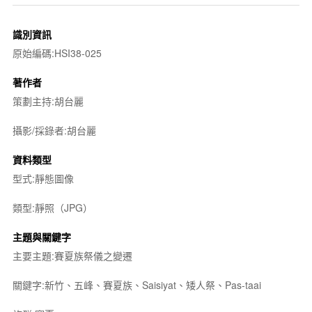
識別資訊
原始編碼:HSI38-025
著作者
策劃主持:胡台麗
攝影/採錄者:胡台麗
資料類型
型式:靜態圖像
類型:靜照（JPG）
主題與關鍵字
主要主題:賽夏族祭儀之變遷
關鍵字:新竹、五峰、賽夏族、Saisiyat、矮人祭、Pas-taai