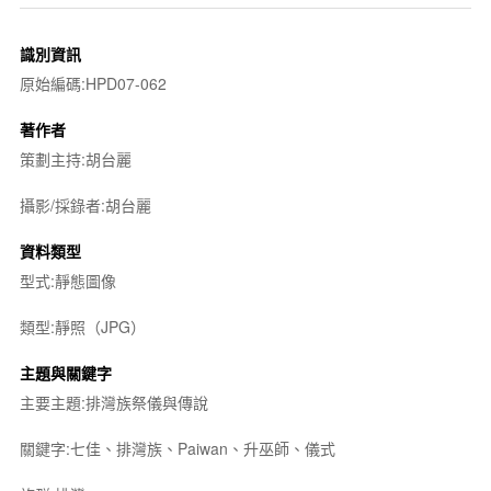
識別資訊
原始編碼:HPD07-062
著作者
策劃主持:胡台麗
攝影/採錄者:胡台麗
資料類型
型式:靜態圖像
類型:靜照（JPG）
主題與關鍵字
主要主題:排灣族祭儀與傳說
關鍵字:七佳、排灣族、Paiwan、升巫師、儀式