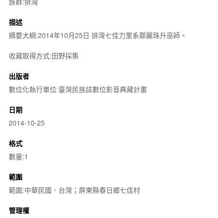
族群:排灣
描述
摘要大綱:2014年10月25日 排灣七佳力里系鄭麗珠升巫師。
收藏取得方式:田野採集
出版者
數位化執行單位:臺灣民族誌數位影音典藏計畫
日期
2014-10-25
格式
數量:1
範圍
範圍:中華民國．台灣；屏東縣春日鄉七佳村
管理權