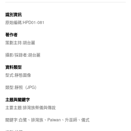
識別資訊
原始編碼:HPD01-081
著作者
策劃主持:胡台麗
攝影/採錄者:胡台麗
資料類型
型式:靜態圖像
類型:靜照（JPG）
主題與關鍵字
主要主題:排灣族祭儀與傳說
關鍵字:白鷺、排灣族、Paiwan、升巫師、儀式