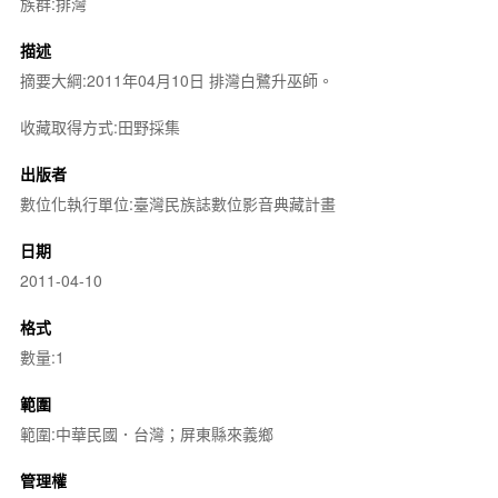
族群:排灣
描述
摘要大綱:2011年04月10日 排灣白鷺升巫師。
收藏取得方式:田野採集
出版者
數位化執行單位:臺灣民族誌數位影音典藏計畫
日期
2011-04-10
格式
數量:1
範圍
範圍:中華民國．台灣；屏東縣來義鄉
管理權