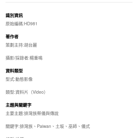
識別資訊
原始編碼:HD981
著作者
策劃主持:胡台麗
攝影/採錄者:楊重鳴
資料類型
型式:動態影像
類型:資料片（Video）
主題與關鍵字
主要主題:排灣族祭儀與傳說
關鍵字:排灣族、Paiwan、土坂、巫師、儀式