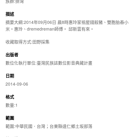
族群:排灣
描述
摘要大綱:2014年09月06日 晨8時惠玲家祖屋錢殺豬、雙胞胎舂小
米。惠玲、dremedreman師傅。 邱新雲有來。
收藏取得方式:田野採集
出版者
數位化執行單位:臺灣民族誌數位影音典藏計畫
日期
2014-09-06
格式
數量:1
範圍
範圍:中華民國．台灣；台東縣達仁鄉土坂部落