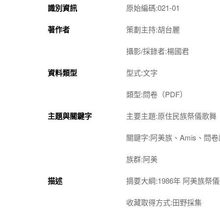
識別資訊
原始編碼:021-01
著作者
策劃主持:胡台麗
攝影/採錄者:楊國君
資料類型
型式:文字
類型:問卷（PDF）
主題與關鍵字
主要主題:原住民族祭儀歌舞
關鍵字:阿美族、Amis、問
族群:阿美
描述
摘要大綱:1986年 阿美族
收藏取得方式:田野採集