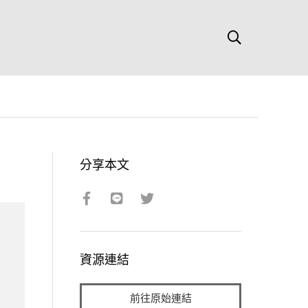
分享本文
資源連結
前往原始連結