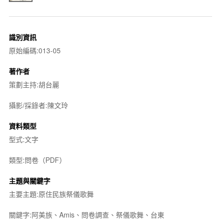
識別資訊
原始編碼:013-05
著作者
策劃主持:胡台麗
攝影/採錄者:陳文玲
資料類型
型式:文字
類型:問卷（PDF）
主題與關鍵字
主要主題:原住民族祭儀歌舞
關鍵字:阿美族、Amis、問卷調查、祭儀歌舞、台東