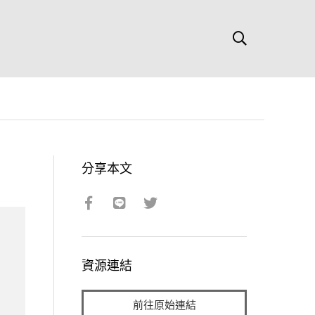
分享本文
資源連結
前往原始連結