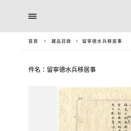
首頁
藏品目錄
留寧德水兵移居事
件名：留寧德水兵移居事