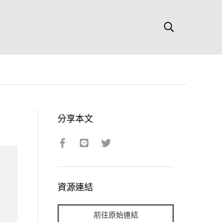
分享本文
資源連結
前往原始連結