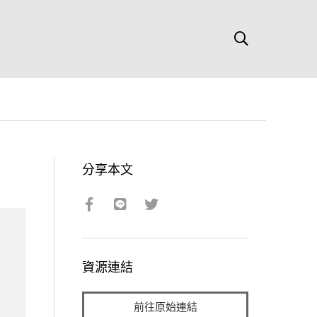
分享本文
資源連結
前往原始連結