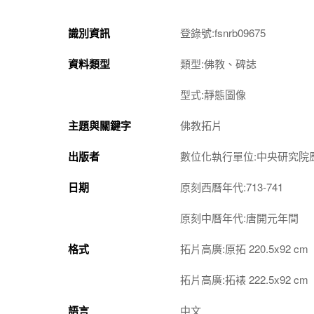
識別資訊
登錄號:fsnrb09675
資料類型
類型:佛教、碑誌
型式:靜態圖像
主題與關鍵字
佛教拓片
出版者
數位化執行單位:中央研究院
日期
原刻西曆年代:713-741
原刻中曆年代:唐開元年間
格式
拓片高廣:原拓 220.5x92 cm
拓片高廣:拓裱 222.5x92 cm
語言
中文