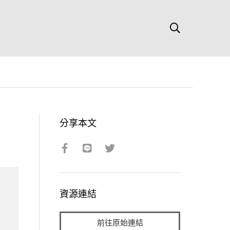
分享本文
資源連結
前往原始連結