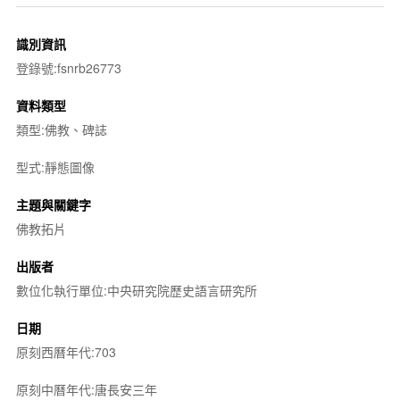
識別資訊
登錄號:fsnrb26773
資料類型
類型:佛教、碑誌
型式:靜態圖像
主題與關鍵字
佛教拓片
出版者
數位化執行單位:中央研究院歷史語言研究所
日期
原刻西曆年代:703
原刻中曆年代:唐長安三年