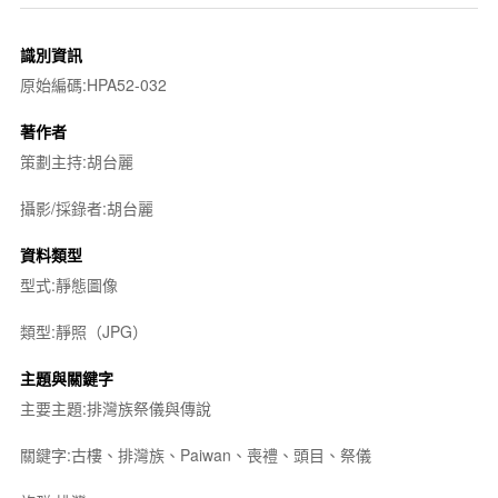
識別資訊
原始編碼:HPA52-032
著作者
策劃主持:胡台麗
攝影/採錄者:胡台麗
資料類型
型式:靜態圖像
類型:靜照（JPG）
主題與關鍵字
主要主題:排灣族祭儀與傳說
關鍵字:古樓、排灣族、Paiwan、喪禮、頭目、祭儀