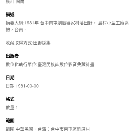
族群:閩南
描述
摘要大綱:1981年 台中南屯劉厝婆家村落田野。 農村小型工廠巡
禮，台南。
收藏取得方式:田野採集
出版者
數位化執行單位:臺灣民族誌數位影音典藏計畫
日期
日期:1981-00-00
格式
數量:1
範圍
範圍:中華民國．台灣；台中市南屯區劉厝村