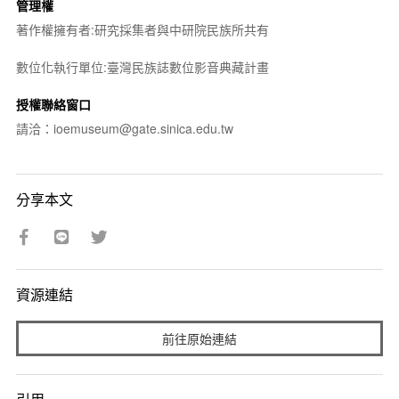
管理權
著作權擁有者:研究採集者與中研院民族所共有
數位化執行單位:臺灣民族誌數位影音典藏計畫
授權聯絡窗口
請洽：ioemuseum@gate.sinica.edu.tw
分享本文
資源連結
前往原始連結