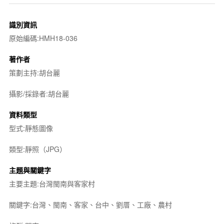
識別資訊
原始編碼:HMH18-036
著作者
策劃主持:胡台麗
攝影/採錄者:胡台麗
資料類型
型式:靜態圖像
類型:靜照（JPG）
主題與關鍵字
主要主題:台灣閩南與客家村
關鍵字:台灣、閩南、客家、台中、劉厝、工廠、農村