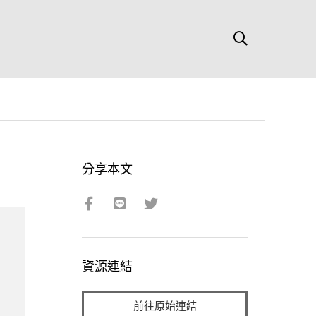
分享本文
資源連結
前往原始連結