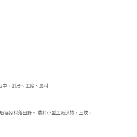
台中、劉厝、工廠、農村
屯劉厝婆家村落田野。 農村小型工廠巡禮，三峽。