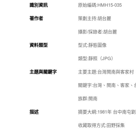
識別資訊
原始編碼:HMH15-035
著作者
策劃主持:胡台麗
攝影/採錄者:胡台麗
資料類型
型式:靜態圖像
類型:靜照（JPG）
主題與關鍵字
主要主題:台灣閩南與客家村
關鍵字:台灣、閩南、客家、
族群:閩南
描述
摘要大綱:1981年 台中南
收藏取得方式:田野採集