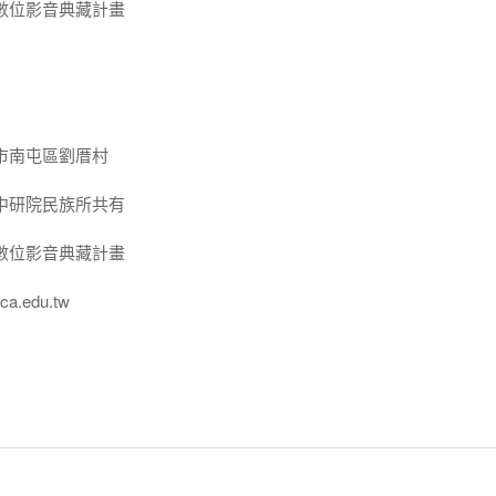
數位影音典藏計畫
市南屯區劉厝村
中研院民族所共有
數位影音典藏計畫
a.edu.tw