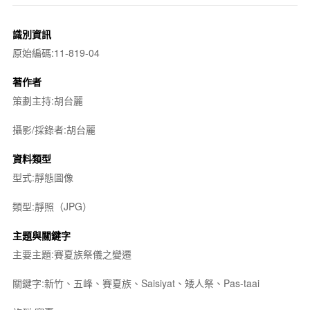
識別資訊
原始編碼:11-819-04
著作者
策劃主持:胡台麗
攝影/採錄者:胡台麗
資料類型
型式:靜態圖像
類型:靜照（JPG）
主題與關鍵字
主要主題:賽夏族祭儀之變遷
關鍵字:新竹、五峰、賽夏族、Saisiyat、矮人祭、Pas-taai