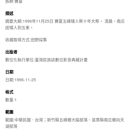
族群:賽夏
描述
摘要大綱:1996年11月25日 賽夏五峰矮人祭十年大祭。 清晨，南庄
送矮人到五峯。
收藏取得方式:田野採集
出版者
數位化執行單位:臺灣民族誌數位影音典藏計畫
日期
日期:1996-11-25
格式
數量:1
範圍
範圍:中華民國．台灣；新竹縣五峰鄉大隘部落、苗栗縣南庄鄉向天
湖部落