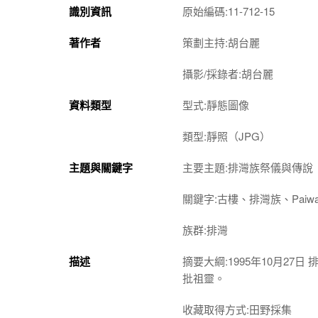
識別資訊
原始編碼:11-712-15
著作者
策劃主持:胡台麗
攝影/採錄者:胡台麗
資料類型
型式:靜態圖像
類型:靜照（JPG）
主題與關鍵字
主要主題:排灣族祭儀與傳說
關鍵字:古樓、排灣族、Pai
族群:排灣
描述
摘要大綱:1995年10月27日
批祖靈。
收藏取得方式:田野採集