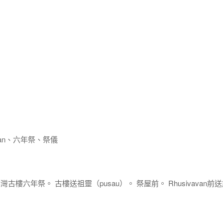
wan、六年祭、祭儀
 排灣古樓六年祭。 古樓送祖靈（pusau）。 祭屋前。 Rhusivavan前