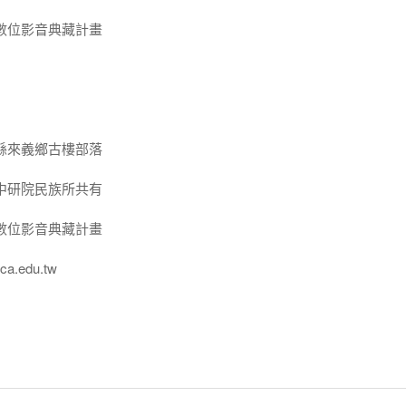
數位影音典藏計畫
縣來義鄉古樓部落
中研院民族所共有
數位影音典藏計畫
a.edu.tw