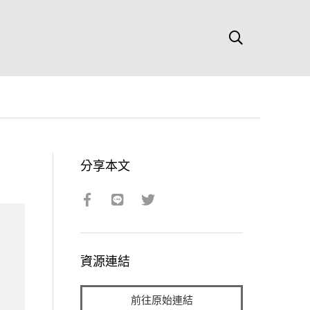
分享本文
資源連結
前往原始連結