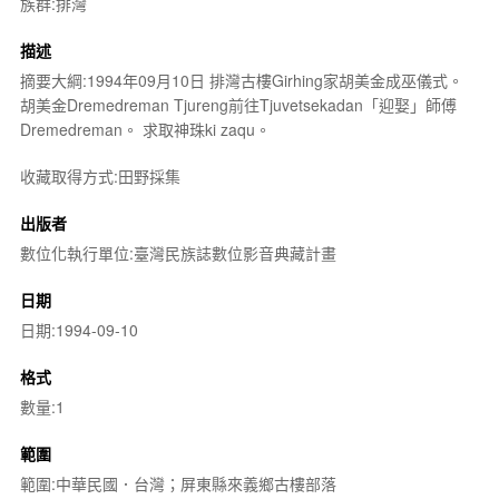
族群:排灣
描述
摘要大綱:1994年09月10日 排灣古樓Girhing家胡美金成巫儀式。
胡美金Dremedreman Tjureng前往Tjuvetsekadan「迎娶」師傅
Dremedreman。 求取神珠ki zaqu。
收藏取得方式:田野採集
出版者
數位化執行單位:臺灣民族誌數位影音典藏計畫
日期
日期:1994-09-10
格式
數量:1
範圍
範圍:中華民國．台灣；屏東縣來義鄉古樓部落