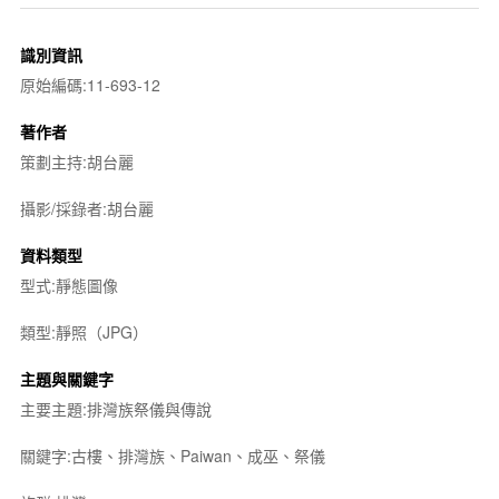
識別資訊
原始編碼:11-693-12
著作者
策劃主持:胡台麗
攝影/採錄者:胡台麗
資料類型
型式:靜態圖像
類型:靜照（JPG）
主題與關鍵字
主要主題:排灣族祭儀與傳說
關鍵字:古樓、排灣族、Paiwan、成巫、祭儀