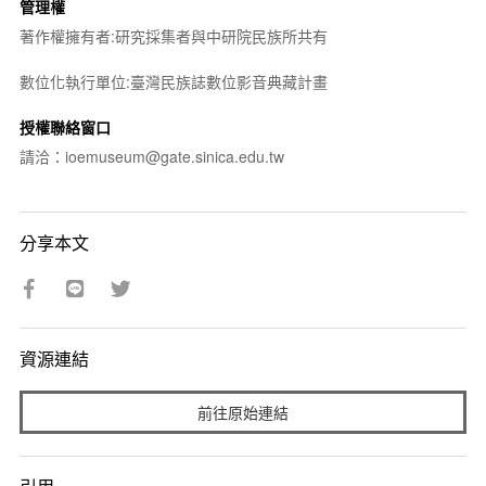
管理權
著作權擁有者:研究採集者與中研院民族所共有
數位化執行單位:臺灣民族誌數位影音典藏計畫
授權聯絡窗口
請洽：ioemuseum@gate.sinica.edu.tw
分享本文
資源連結
前往原始連結