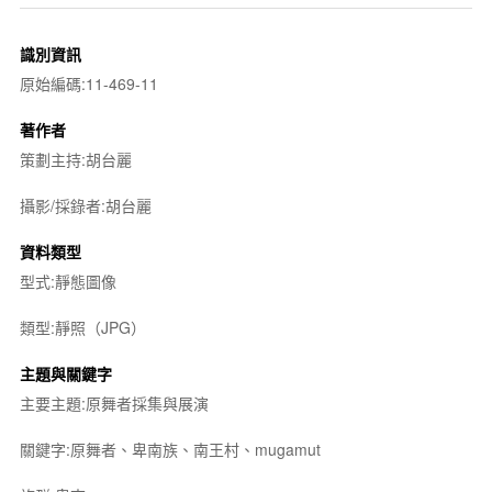
識別資訊
原始編碼:11-469-11
著作者
策劃主持:胡台麗
攝影/採錄者:胡台麗
資料類型
型式:靜態圖像
類型:靜照（JPG）
主題與關鍵字
主要主題:原舞者採集與展演
關鍵字:原舞者、卑南族、南王村、mugamut