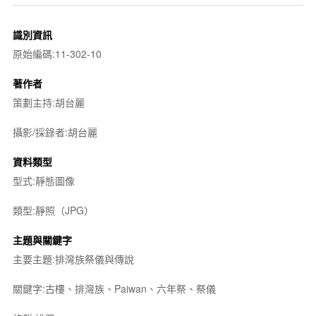
識別資訊
原始編碼:11-302-10
著作者
策劃主持:胡台麗
攝影/採錄者:胡台麗
資料類型
型式:靜態圖像
類型:靜照（JPG）
主題與關鍵字
主要主題:排灣族祭儀與傳說
關鍵字:古樓、排灣族、Paiwan、六年祭、祭儀