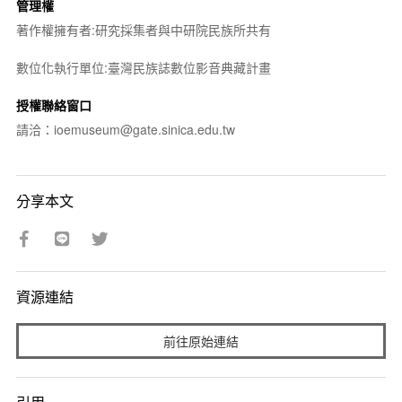
管理權
著作權擁有者:研究採集者與中研院民族所共有
數位化執行單位:臺灣民族誌數位影音典藏計畫
授權聯絡窗口
請洽：ioemuseum@gate.sinica.edu.tw
分享本文
資源連結
前往原始連結