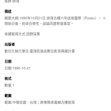
族群:排灣
描述
摘要大綱:1990年10月21日 排灣古樓六年送祖靈祭（Pusau）。 卜
問始日後，到卓白倚宅，談論改建祭壇事宜。
收藏取得方式:田野採集
出版者
數位化執行單位:臺灣民族誌數位影音典藏計畫
日期
日期:1990-10-21
格式
數量:1
範圍
範圍:中華民國．台灣；屏東縣來義鄉古樓部落