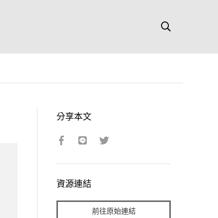
分享本文
資源連結
前往原始連結