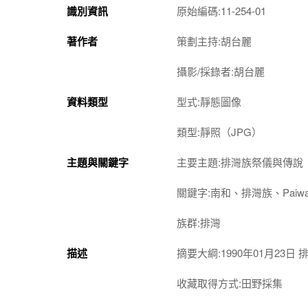
識別資訊
原始編碼:11-254-01
著作者
策劃主持:胡台麗
攝影/採錄者:胡台麗
資料類型
型式:靜態圖像
類型:靜照（JPG）
主題與關鍵字
主要主題:排灣族祭儀與傳說
關鍵字:南和、排灣族、Pai
族群:排灣
描述
摘要大綱:1990年01月23日
收藏取得方式:田野採集