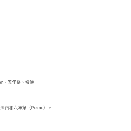
wan、五年祭、祭儀
 排灣南和六年祭（Pusau）。