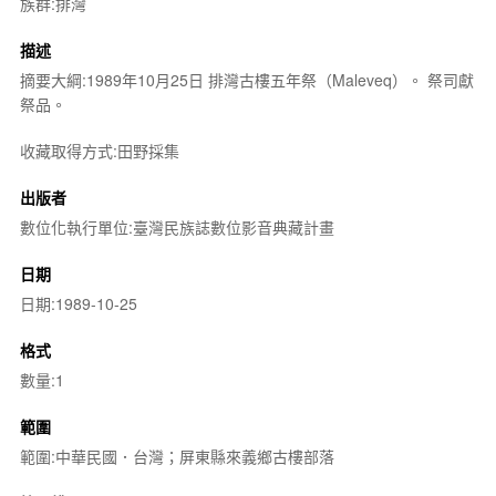
族群:排灣
描述
摘要大綱:1989年10月25日 排灣古樓五年祭（Maleveq）。 祭司獻
祭品。
收藏取得方式:田野採集
出版者
數位化執行單位:臺灣民族誌數位影音典藏計畫
日期
日期:1989-10-25
格式
數量:1
範圍
範圍:中華民國．台灣；屏東縣來義鄉古樓部落