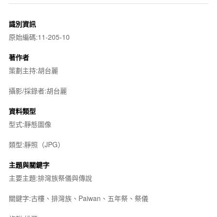
識別資訊
原始編碼:11-205-10
著作者
策劃主持:胡台麗
攝影/採錄者:胡台麗
資料類型
型式:靜態圖像
類型:靜照（JPG）
主題與關鍵字
主要主題:排灣族祭儀與傳說
關鍵字:古樓、排灣族、Paiwan、五年祭、祭儀