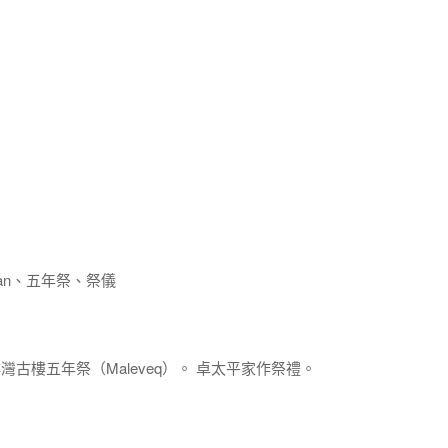
wan、五年祭、祭儀
 排灣古樓五年祭（Maleveq）。 卓太平家作祭禮。