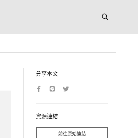
分享本文
資源連結
前往原始連結