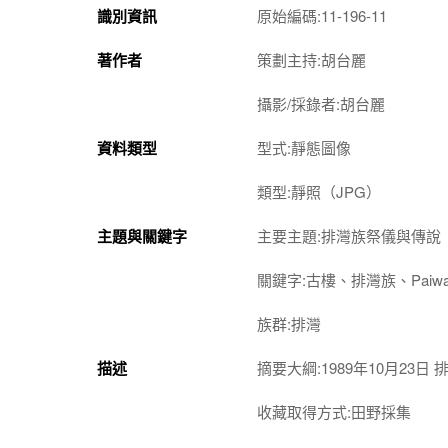
識別資訊
原始編碼:11-196-11
著作者
策劃主持:胡台麗
攝影/採錄者:胡台麗
資料類型
型式:靜態圖像
類型:靜照（JPG）
主題與關鍵字
主要主題:排灣族祭儀與傳說
關鍵字:古樓、排灣族、Pai
族群:排灣
描述
摘要大綱:1989年10月23日
收藏取得方式:田野採集