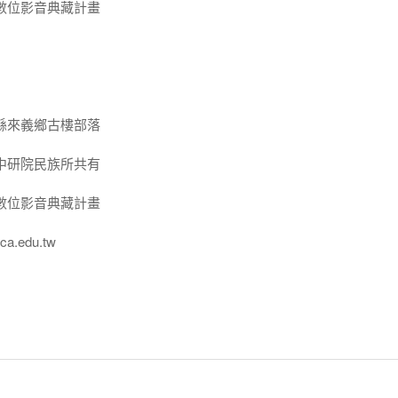
數位影音典藏計畫
縣來義鄉古樓部落
中研院民族所共有
數位影音典藏計畫
a.edu.tw