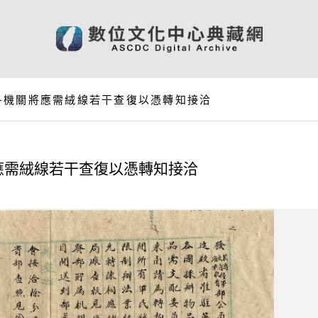
各機關將應需絨線若干查復以憑轉知接洽
應需絨線若干查復以憑轉知接洽