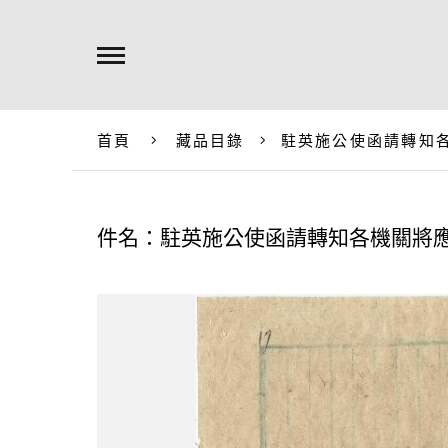
首頁
藏品目錄
駐英施公使函請轉知
件名：駐英施公使函請轉知各機關將