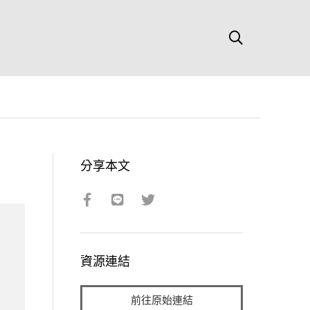
分享本文
資源連結
前往原始連結