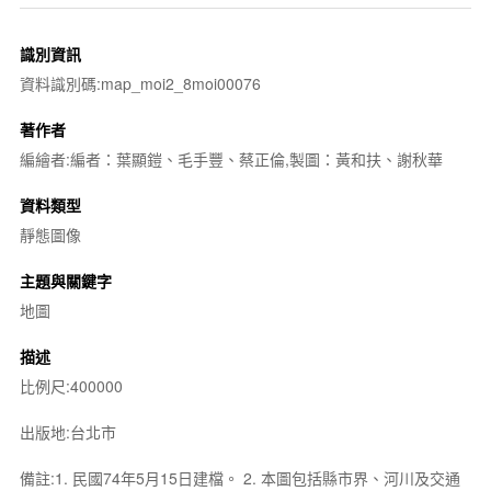
識別資訊
資料識別碼:map_moi2_8moi00076
著作者
編繪者:編者：葉顯鎧、毛手豐、蔡正倫,製圖：黃和扶、謝秋華
資料類型
靜態圖像
主題與關鍵字
地圖
描述
比例尺:400000
出版地:台北市
備註:1. 民國74年5月15日建檔。 2. 本圖包括縣市界、河川及交通